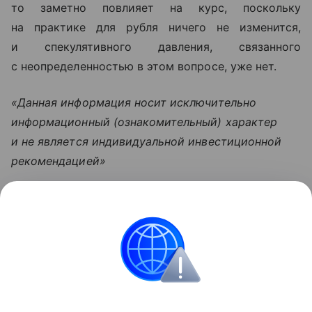
то заметно повлияет на курс, поскольку
на практике для рубля ничего не изменится,
и спекулятивного давления, связанного
с неопределенностью в этом вопросе, уже нет.
«Данная информация носит исключительно
информационный (ознакомительный) характер
и не является индивидуальной инвестиционной
рекомендацией»
Узнать больше по теме
Инвестиции: как быстро и надежно
приумножить свои накопления
Просто и емко расскажем об инвестициях для
новичков и перечислим их основные ошибки.
Читать дальше