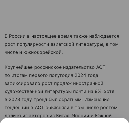
В России в настоящее время также наблюдается
рост популярности азиатской литературы, в том
числе и южнокорейской.
Крупнейшее российское издательство АСТ
по итогам первого полугодия 2024 года
зафиксировало рост продаж иностранной
художественной литературы почти на 9%, хотя
в 2023 году тренд был обратным. Изменение
тенденции в АСТ объясняли в том числе ростом
доли книг авторов из Китая, Японии и Южной
Кореи.