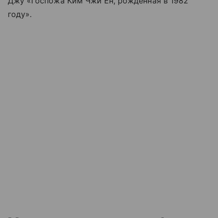
Джу «Госпожа Ким Чжи Ён, рождённая в 1982
году».