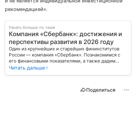
и не является индивидуальной инвестиционной
рекомендацией».
Узнать больше по теме
Компания «Сбербанк»: достижения и
перспективы развития в 2026 году
Один из крупнейших и старейших фининститутов
России — компания «Сбербанк». Познакомимся с
его финансовыми показателями, а также дадим
прогноз эксперта о стоимости акций в 2026 году.
Читать дальше
Поделиться