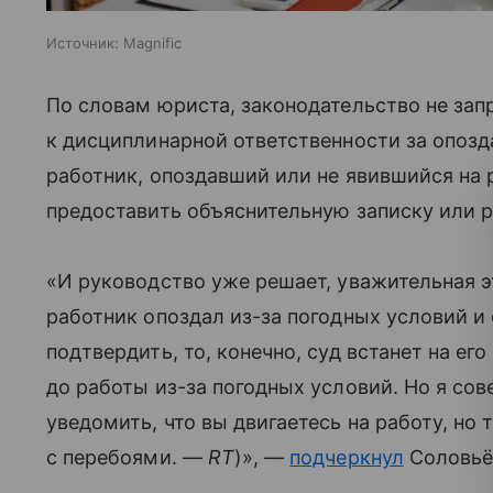
Источник:
Magnific
По словам юриста, законодательство не зап
к дисциплинарной ответственности за опозд
работник, опоздавший или не явившийся на р
предоставить объяснительную записку или р
«И руководство уже решает, уважительная э
работник опоздал из-за погодных условий 
подтвердить, то, конечно, суд встанет на его
до работы из-за погодных условий. Но я со
уведомить, что вы двигаетесь на работу, но 
с перебоями. —
RT
)», —
подчеркнул
Соловьё