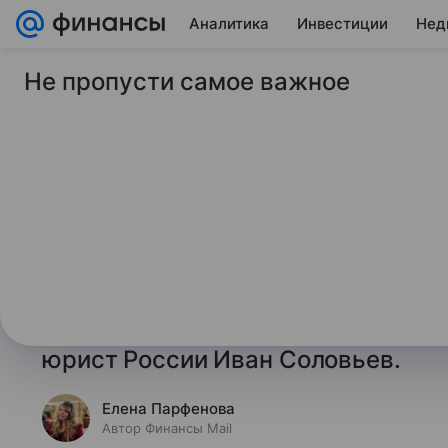
Аналитика
Инвестиции
Нед
Не пропусти самое важное
6 ноября 2025
Финансы Mail
Юрист рассказал, я
уважительной причи
работу
Может ли плохая погода стать ув
опоздания на работу, рассказал 
юрист России Иван Соловьев.
Елена Парфенова
Автор Финансы Mail