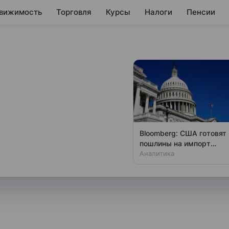
вижимость
Торговля
Курсы
Налоги
Пенсии
вляется ли погода
ной опоздания на
Bloomberg: США готовят
пошлины на импорт
ажительной причиной
поликремния
Аналитика
в беседе с RT заслуженный