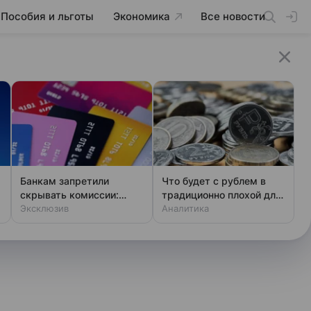
Пособия и льготы
Экономика
Все новости
Банкам запретили
Что будет с рублем в
скрывать комиссии:
традиционно плохой для
закон вступает в силу
Эксклюзив
него период
Аналитика