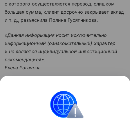
с которого осуществляется перевод, слишком
большая сумма, клиент досрочно закрывает вклад
и т. д.
, разъяснила Полина Гусятникова.
«Данная информация носит исключительно
информационный (ознакомительный) характер
и не является индивидуальной инвестиционной
рекомендацией».
Елена Рогачева
Узнать больше по теме
Платежные системы: самые
популярные в России и в мире
В статье разбираемся с видами и принципами
работы популярных платежных систем в России.
Читать дальше