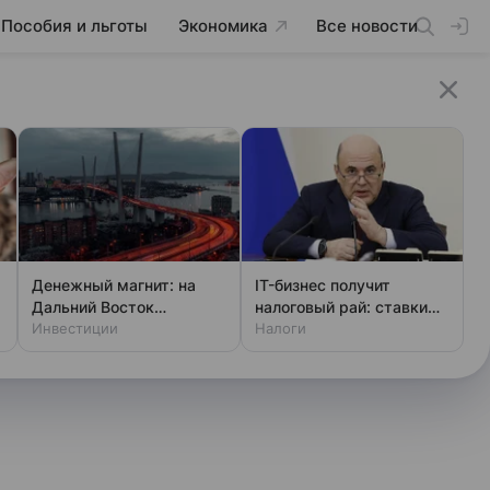
Пособия и льготы
Экономика
Все новости
Денежный магнит: на
IT-бизнес получит
Дальний Восток
налоговый рай: ставки
привлекут новые
Инвестиции
снижают до 3%
Налоги
инвестиции