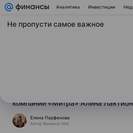
Аналитика
Инвестиции
Нед
Не пропусти самое важное
19 августа 2025
Финансы Mail
Юрист объяснила, ч
унаследовать
По наследству не передаются пра
связанные с личностью наследода
руководитель практики частных 
компании «Митра» Алина Лактион
Елена Парфенова
Автор Финансы Mail