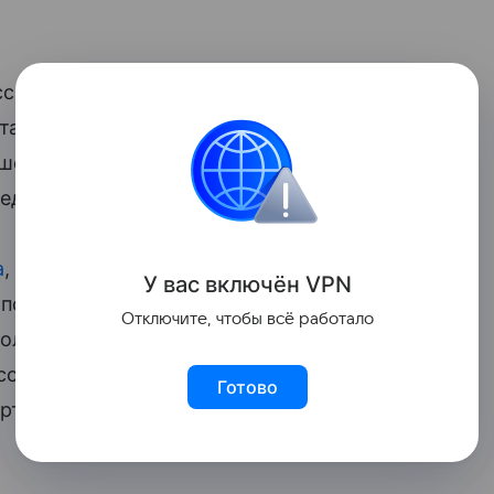
оссии алиментные обязательства, право
а также неисполненные договорные
шего (например, незавершенный заказ
едству.
а
, она обычно не наследуется, если суд
У вас включ
ён
V
P
N
 потерпевшего. Однако если такое
Отключите, чтобы всё работало
получение компенсации переходит
ссы, но только в пределах стоимости
Готово
рт.