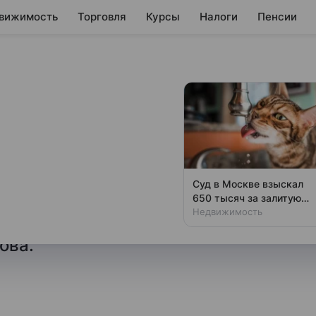
вижимость
Торговля
Курсы
Налоги
Пенсии
то в России нельзя
ва и обязанности, неразрывно
Суд в Москве взыскал
теля, заявила партнер,
650 тысяч за залитую
кошкой квартиру
Недвижимость
клиентов Юридической
ова.