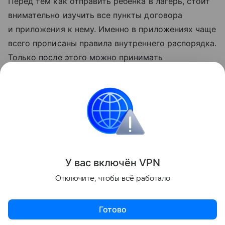
Перед тем как отправить ребенка в лагерь, стоит
внимательно изучить все пункты договора
и приложения к нему. Именно в приложениях чаще
всего прописаны правила внутреннего распорядка.
Только после этого можно принимать
окончательное решение, советует эксперт.
Данная информация носит исключительно
информационный (ознакомительный) характер
и не является индивидуальной инвестиционной
рекомендацией.
У вас включ
ён
V
P
N
Поделиться
Отключите, чтобы всё работало
Готово