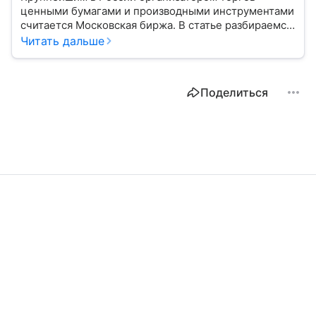
ценными бумагами и производными инструментами
считается Московская биржа. В статье разбираемся,
как новичкам начать инвестировать на площадке
Читать дальше
и какие рынки доступны на этой платформе.
Поделиться