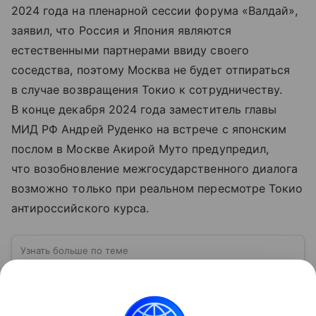
2024 года на пленарной сессии форума «Валдай»,
заявил, что Россия и Япония являются
естественными партнерами ввиду своего
соседства, поэтому Москва не будет отпираться
в случае возвращения Токио к сотрудничеству.
В конце декабря 2024 года заместитель главы
МИД РФ Андрей Руденко на встрече с японским
послом в Москве Акирой Муто предупредил,
что возобновление межгосударственного диалога
возможно только при реальном пересмотре Токио
антироссийского курса.
Узнать больше по теме
Пролонгация: что это такое, какие
бывают виды и как оформить
Какие бывают виды пролонгации, чем они
отличаются друг от друга и в чем их плюсы и