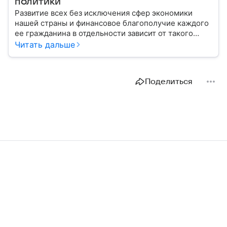
политики
Развитие всех без исключения сфер экономики
нашей страны и финансовое благополучие каждого
ее гражданина в отдельности зависит от такого
показателя, как ключевая ставка. От чего зависит
Читать дальше
ее размер, расскажем в материале с помощью
эксперта.
Поделиться