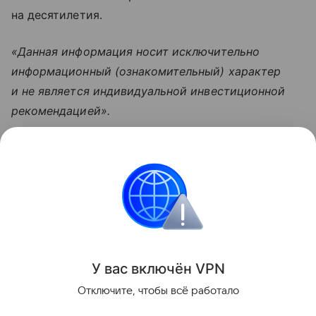
на десятилетия.
«Данная информация носит исключительно
информационный (ознакомительный) характер
и не является индивидуальной инвестиционной
рекомендацией».
Узнать больше по теме
Консалтинг: 5 видов
Расскажем, кто раздает советы за деньги, что такое
консалтинг и как найти консультантов, которые
помогут компании выйти на новый уровень.
Читать дальше
У вас включ
ён
V
P
N
Поделиться
Отключите, чтобы всё работало