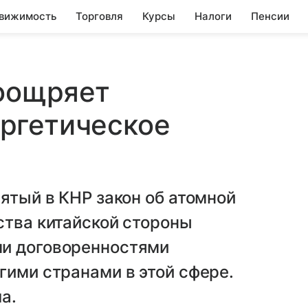
вижимость
Торговля
Курсы
Налоги
Пенсии
поощряет
ргетическое
нятый в КНР закон об атомной
ства китайской стороны
ми договоренностями
гими странами в этой сфере.
a.