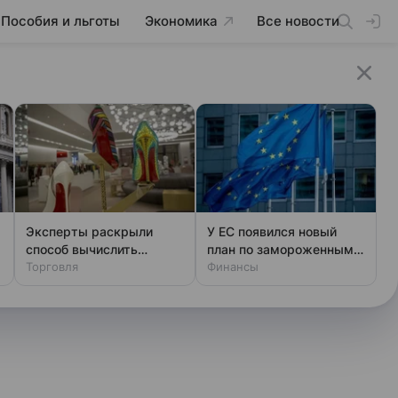
Пособия и льготы
Экономика
Все новости
Эксперты раскрыли
У ЕС появился новый
способ вычислить
план по замороженным
фальшивый люкс за
Торговля
активам России
Финансы
минуту