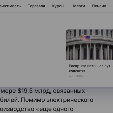
вижимость
Торговля
Курсы
Налоги
Пенсии
рел стратегию
билей после
Раскрыта истинная суть
«адских»
 Ford отказался
антироссийских санкций
Финансы
ерсии своего пикапа F-150
США
мере $19,5 млрд, связанных
обилей. Помимо электрического
роизводство «еще одного