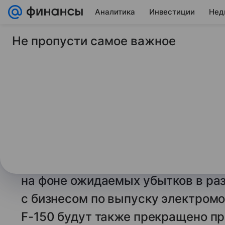
Аналитика
Инвестиции
Нед
Не пропусти самое важное
16 декабря 2025
Коммерсантъ
WSJ: Ford пересмот
выпуска электромо
потери $20 млрд
Американский автопроизводитель
от производства электрической в
на фоне ожидаемых убытков в раз
с бизнесом по выпуску электром
F-150 будут также прекращено п