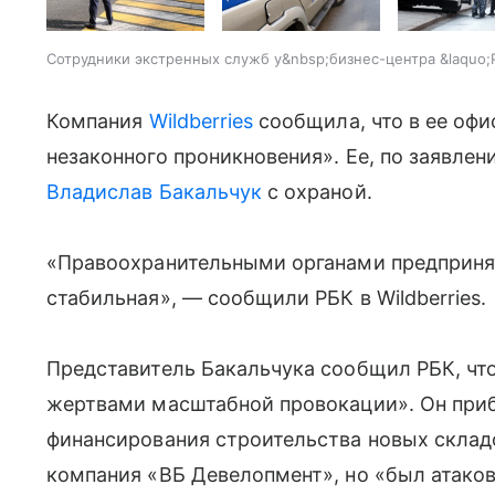
Сотрудники экстренных служб у&nbsp;бизнес-центра &laquo;
Компания
Wildberries
сообщила, что в ее оф
незаконного проникновения». Ее, по заявле
Владислав Бакальчук
с охраной.
«Правоохранительными органами предприня
стабильная», — сообщили РБК в Wildberries.
Представитель Бакальчука сообщил РБК, что
жертвами масштабной провокации». Он приб
финансирования строительства новых складов
компания «ВБ Девелопмент», но «был атако