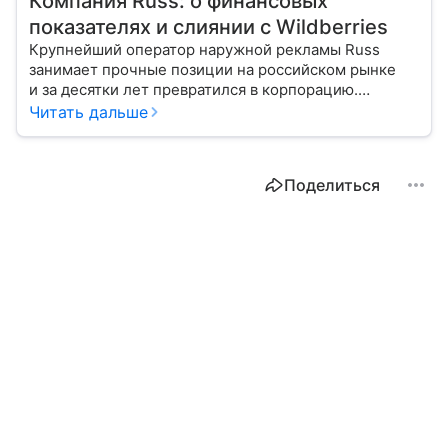
Компания Russ: о финансовых
показателях и слиянии с Wildberries
Крупнейший оператор наружной рекламы Russ
занимает прочные позиции на российском рынке
и за десятки лет превратился в корпорацию.
Расскажем об истории создания компании,
Читать дальше
ее руководстве и пройденном пути.
Поделиться