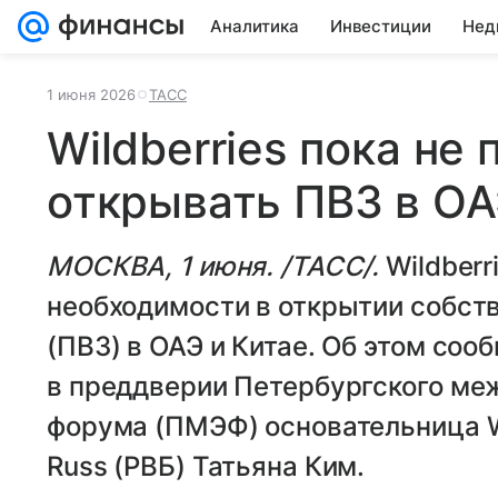
Аналитика
Инвестиции
Нед
1 июня 2026
ТАСС
Wildberries пока не
открывать ПВЗ в ОА
МОСКВА, 1 июня. /ТАСС/.
Wildberr
необходимости в открытии собст
(ПВЗ) в ОАЭ и Китае. Об этом со
в преддверии Петербургского ме
форума (ПМЭФ) основательница Wil
Russ (РВБ) Татьяна Ким.