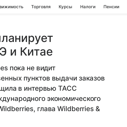
вижимость
Торговля
Курсы
Налоги
Пенсии
 планирует
Э и Китае
ies пока не видит
венных пунктов выдачи заказов
общила в интервью ТАСС
ждународного экономического
dberries, глава Wildberries &