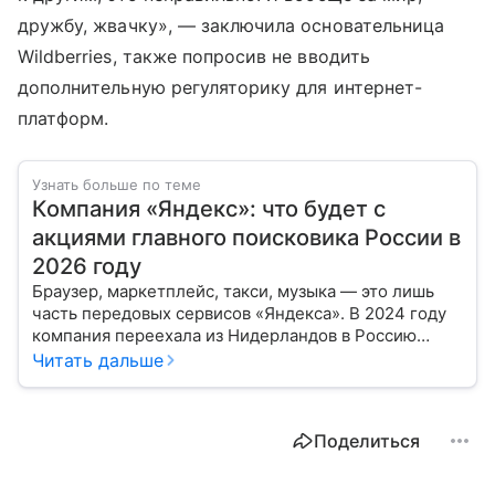
дружбу, жвачку», — заключила основательница
Wildberries, также попросив не вводить
дополнительную регуляторику для интернет-
платформ.
Узнать больше по теме
Компания «Яндекс»: что будет с
акциями главного поисковика России в
2026 году
Браузер, маркетплейс, такси, музыка — это лишь
часть передовых сервисов «Яндекса». В 2024 году
компания переехала из Нидерландов в Россию
и сменила собственников. Как это отразится на ее
Читать дальше
ценных бумагах, рассказал эксперт.
Поделиться