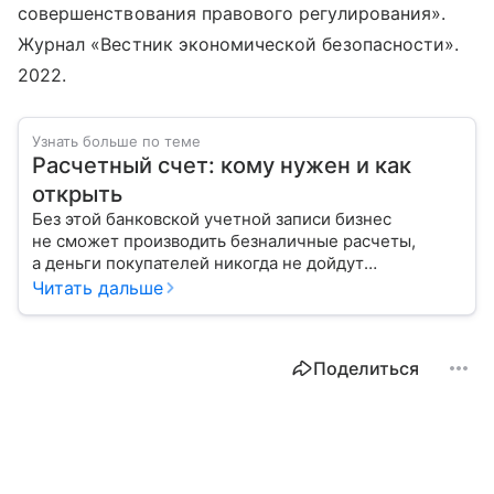
совершенствования правового регулирования».
Журнал «Вестник экономической безопасности».
2022.
Узнать больше по теме
Расчетный счет: кому нужен и как
открыть
Без этой банковской учетной записи бизнес
не сможет производить безналичные расчеты,
а деньги покупателей никогда не дойдут
до получателя. Речь идет о расчетном счете.
Читать дальше
В статье разбираемся, как его открыть и когда
он нужен.
Поделиться