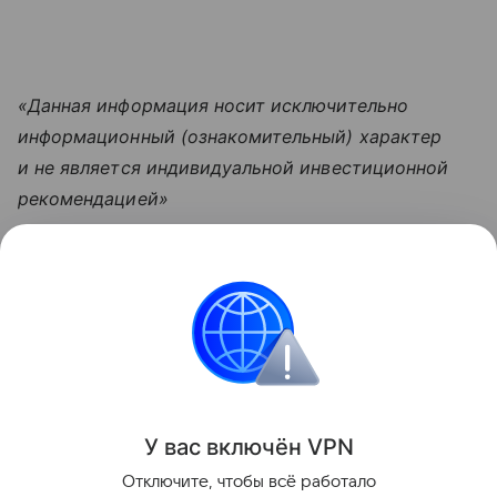
«Данная информация носит исключительно
информационный (ознакомительный) характер
и не является индивидуальной инвестиционной
рекомендацией»
Узнать больше по теме
Доход: 5 основных видов
Рассказываем, что такое доход, какие бывают виды
и источники поступлений, а также какие активы
нельзя отнести к доходам.
Читать дальше
У вас включ
ён
V
P
N
Поделиться
Отключите, чтобы всё работало