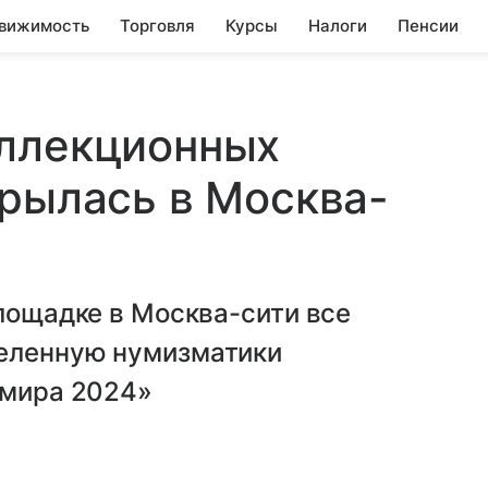
вижимость
Торговля
Курсы
Налоги
Пенсии
оллекционных
крылась в Москва-
площадке в Москва-сити все
селенную
нумизматики
 мира 2024»