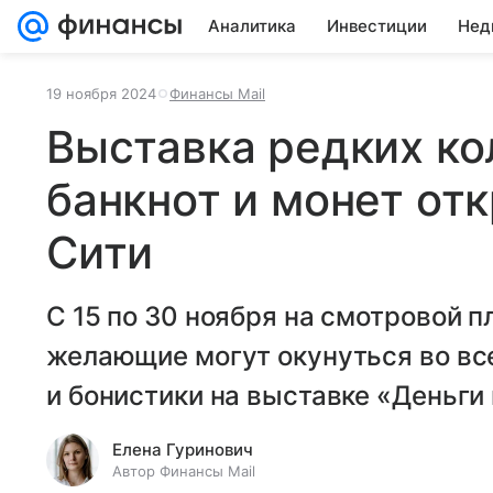
Аналитика
Инвестиции
Нед
19 ноября 2024
Финансы Mail
Выставка редких к
банкнот и монет от
Сити
С 15 по 30 ноября на смотровой 
желающие
могут окунуться во в
и
бонистики на выставке
«Деньги
Елена Гуринович
Автор Финансы Mail