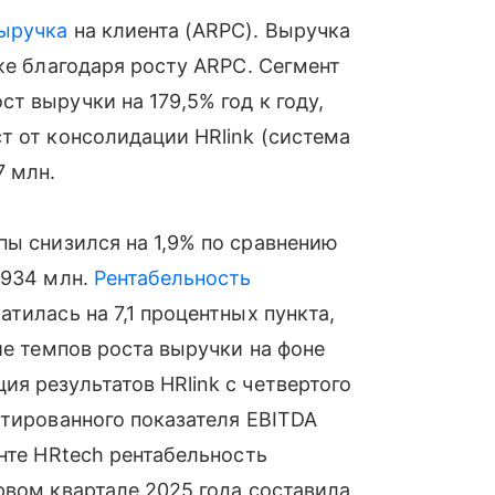
ыручка
на клиента (ARPC). Выручка
же благодаря росту ARPC. Сегмент
т выручки на 179,5% год к году,
т от консолидации HRlink (система
7 млн.
пы снизился на 1,9% по сравнению
 934 млн.
Рентабельность
тилась на 7,1 процентных пункта,
ие темпов роста выручки на фоне
я результатов HRlink с четвертого
ктированного показателя EBITDA
нте HRtech рентабельность
рвом квартале 2025 года составила