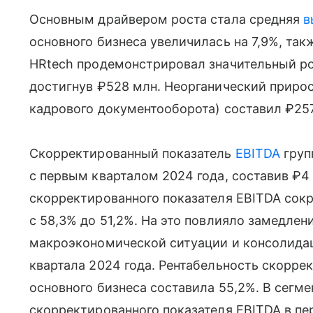
Основным драйвером роста стала средняя
в
основного бизнеса увеличилась на 7,9%, так
HRtech продемонстрировал значительный рос
достигнув ₽528 млн. Неорганический прирос
кадрового документооборота) составил ₽25
Скорректированный показатель
EBITDA
груп
с первым кварталом 2024 года, составив ₽4
скорректированного показателя EBITDA сокра
с 58,3% до 51,2%. На это повлияло замедлен
макроэкономической ситуации и консолидаци
квартала 2024 года. Рентабельность скорре
основного бизнеса составила 55,2%. В сегме
скорректированного показателя EBITDA в пе