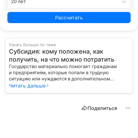
20 лет
Рассчитать
Узнать больше по теме
Субсидия: кому положена, как
получить, на что можно потратить
Государство материально помогает гражданам
и предприятиям, которые попали в трудную
ситуацию или нуждаются в дополнительном
стимулировании. С помощью эксперта расскажем,
Читать дальше
кому полагаются субсидии и куда обращаться
для их получения.
Поделиться