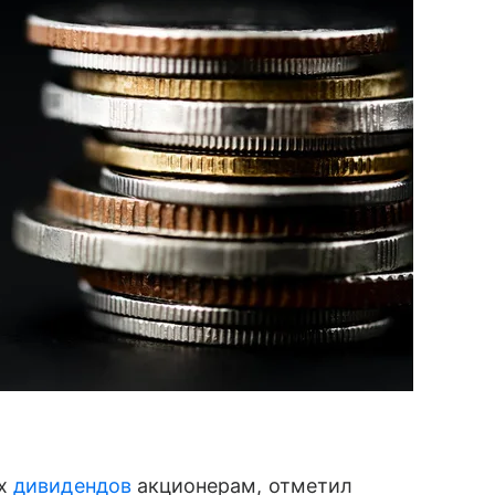
ах
дивидендов
акционерам, отметил