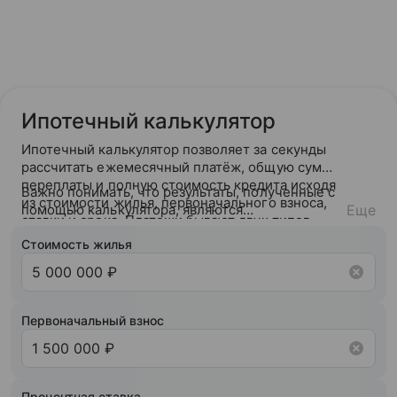
Ипотечный калькулятор
Ипотечный калькулятор позволяет за секунды
рассчитать ежемесячный платёж, общую сумму
переплаты и полную стоимость кредита исходя
Важно понимать, что результаты, полученные с
из стоимости жилья, первоначального взноса,
помощью калькулятора, являются
Еще
ставки и срока. Платежи бывают двух типов —
ориентировочными. После подачи заявки банк
аннуитетный (фиксированный на весь срок) или
ознакомится с вашей кредитной историей и
Стоимость жилья
дифференцированный (убывающий).
кредитным рейтингом и на основании вашего
кредитного потенциала предложит точные
условия сотрудничества.
Первоначальный взнос
Процентная ставка