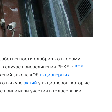
 собственности одобрил ко второму
м в случае присоединения РНКБ к
ВТБ
жений закона «Об
акционерных
а о выкупе
акций
у акционеров, которые
е принимали участия в голосовании