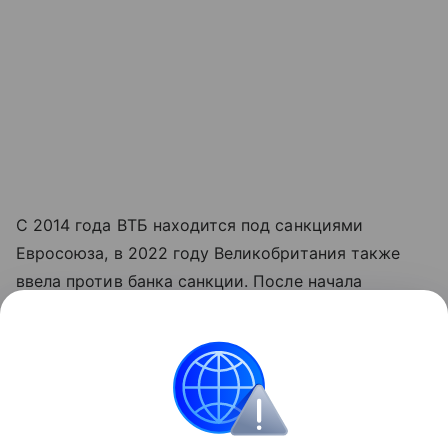
С 2014 года ВТБ находится под санкциями
Евросоюза, в 2022 году Великобритания также
ввела против банка санкции. После начала
военной операции на Украине ВТБ был включен
в санкционный список США и ряда других стран.
С марта 2022 года банк отключен от системы
межбанковских платежей SWIFT. На этом фоне
приложение ВТБ удалили из App Store.