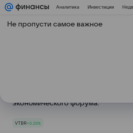
Аналитика
Инвестиции
Нед
Не пропусти самое важное
5 сентября 2025
ТАСС
ВТБ не интересуется
аэропорта Домодед
ВЛАДИВОСТОК, 5 сентября. /ТАСС
покупку столичного аэропорта Д
журналистам глава ВТБ Андрей Ко
экономического форума.
VTBR
+0.20%