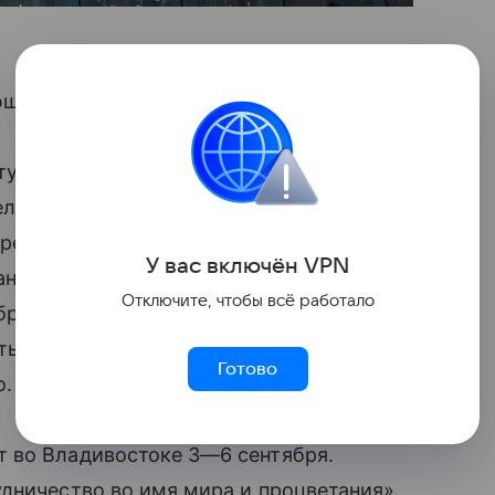
ющий вопрос.
турам, связанным с аэропортом
дельцем холдинга Каменщику
Претензии были связаны с переходом
У вас включ
ён
V
P
N
нное влияние. 17 июня
Арбитражный суд
Отключите, чтобы всё работало
обращении в
доход
государства аэропорта
стью получило
ООО
«ДМЕ холдинг»,
Готово
о.
т во Владивостоке
3—6 сентября
.
дничество во имя мира и процветания».