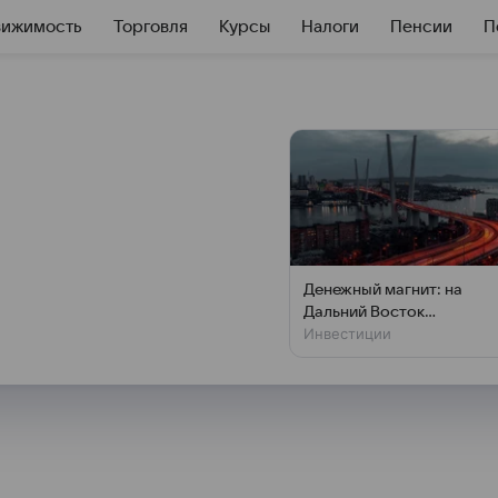
вижимость
Торговля
Курсы
Налоги
Пенсии
П
 покупкой
ово
/
. Группа ВТБ не рассматривает
Денежный магнит: на
омодедово, сообщил
Дальний Восток
Инвестиции
привлекут новые
стин на полях Восточного
инвестиции