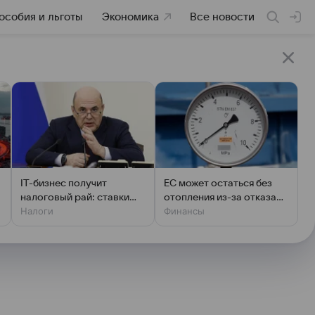
особия и льготы
Экономика
Все новости
IT-бизнес получит
ЕС может остаться без
налоговый рай: ставки
отопления из-за отказа
Налоги
Финансы
снижают до 3%
ФРГ закупать газ