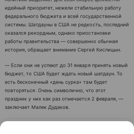
идейный приоритет, нежели стабильную работу
федерального бюджета и всей государственной
системы. Шатдауны в США не редкость, последний
оказался рекордным, однако приостановки
работы правительства — совершенно обычная
история, обращает внимание Сергей Кислицын.
— Если они не успеют до 31 января принять новый
бюджет, то США будет ждать новый шатдаун. То
есть бесконечный «день сурка» там будет
повторяться. Очень символично, что этот
праздник у них как раз отмечается 2 февраля, —
заключает Малек Дудаков.
Узнать больше по теме
ВВП: как рассчитать и для чего нужен