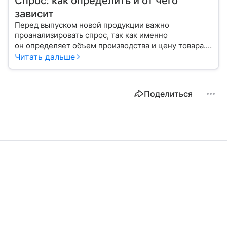
Спрос: как определить и от чего
зависит
Перед выпуском новой продукции важно
проанализировать спрос, так как именно
он определяет объем производства и цену товара.
С помощью эксперта расскажем, как рассчитать
Читать дальше
востребованность изделия на рынке.
Поделиться