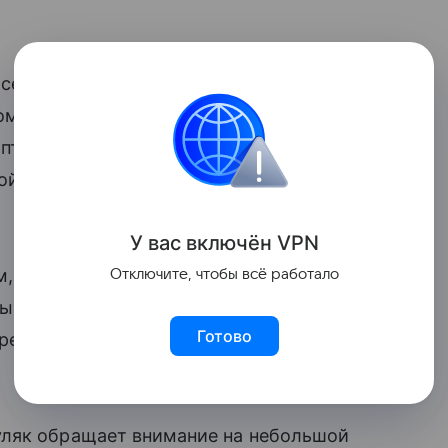
 сеть «Апрель» увеличила свою
выручку
м прошлого года, достигнув 136,4
аптечном рынке по объемам продаж.
кой компании DSM Group, с которым
У вас включ
ён
V
P
N
м, впервые с 2018 года переместилась
Отключите, чтобы всё работало
выручка составила 136,2 миллиарда
Готово
предыдущим годом, а количество аптек
уляк обращает внимание на небольшой