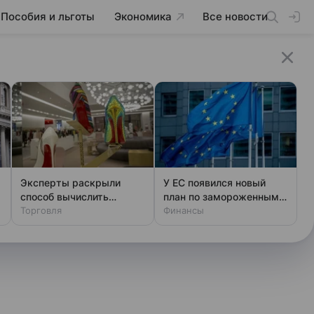
Пособия и льготы
Экономика
Все новости
Эксперты раскрыли
У ЕС появился новый
способ вычислить
план по замороженным
фальшивый люкс за
Торговля
активам России
Финансы
минуту