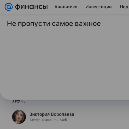
Аналитика
Инвестиции
Нед
Не пропусти самое важное
26 ноября 2024
Финансы Mail
Впервые за пять лет
России сменился л
Как сообщили «Ведомости» со сс
Group, благодаря интенсивному о
сеть «Апрель» обошла по выручк
лет.
Виктория Воропаева
Автор Финансы Mail