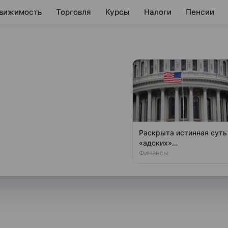
вижимость
Торговля
Курсы
Налоги
Пенсии
 на рынке аптек
идер
ылкой на аналитиков DSM
Раскрыта истинная суть
ткрытию новых торговых точек
«адских»
антироссийских санкций
Финансы
е «Риглу» — фаворита прошлых
США