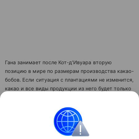
Гана занимает после Кот-д'Ивуара вторую
позицию в мире по размерам производства какао-
бобов. Если ситуация с плантациями не изменится,
какао и все виды продукции из него будет только
дорожать.
«Данная информация носит исключительно
информационный (ознакомительный) характер
и не является индивидуальной инвестиционной