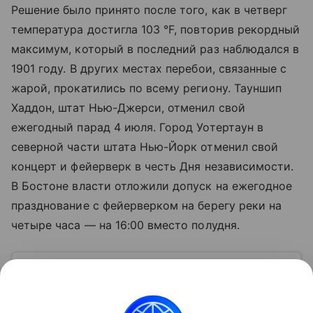
Решение было принято после того, как в четверг
температура достигла 103 °F, повторив рекордный
максимум, который в последний раз наблюдался в
1901 году. В других местах перебои, связанные с
жарой, прокатились по всему региону. Тауншип
Хаддон, штат Нью-Джерси, отменил свой
ежегодный парад 4 июля. Город Уотертаун в
северной части штата Нью-Йорк отменил свой
концерт и фейерверк в честь Дня независимости.
В Бостоне власти отложили допуск на ежегодное
празднование с фейерверком на берегу реки на
четыре часа — на 16:00 вместо полудня.
Узнать больше по теме
Спрос: как определить и от чего
зависит