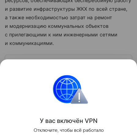
ресурсов, обеспечивающих бесперебойную работу
и развитие инфраструктуры ЖКХ по всей стране,
а также необходимостью затрат на ремонт
и модернизацию коммунальных объектов
с прилегающими к ним инженерными сетями
и коммуникациями.
Узнать больше по теме
Инвестиции: как быстро и надежно
приумножить свои накопления
Просто и емко расскажем об инвестициях для
новичков и перечислим их основные ошибки.
Читать дальше
Поделиться
У вас включ
ён
V
P
N
Отключите, чтобы всё работало