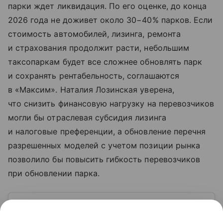
парки ждет ликвидация. По его оценке, до конца
2026 года не доживет около 30−40% парков. Если
стоимость автомобилей, лизинга, ремонта
и страхования продолжит расти, небольшим
таксопаркам будет все сложнее обновлять парк
и сохранять рентабельность, соглашаются
в «Максим». Наталия Лозинская уверена,
что снизить финансовую нагрузку на перевозчиков
могли бы отраслевая субсидия лизинга
и налоговые преференции, а обновление перечня
разрешенных моделей с учетом позиции рынка
позволило бы повысить гибкость перевозчиков
при обновлении парка.
Узнать больше по теме
Выручка: что нужно знать