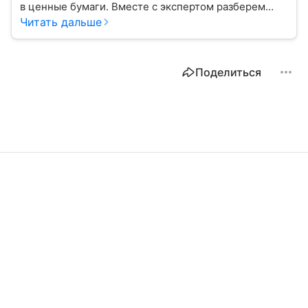
в ценные бумаги. Вместе с экспертом разберем
их виды, механизм получения дохода и расскажем,
Читать дальше
кому подходит этот инструмент.
Поделиться