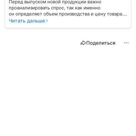
Перед выпуском новой продукции важно
проанализировать спрос, так как именно
он определяет объем производства и цену товара.
С помощью эксперта расскажем, как рассчитать
Читать дальше
востребованность изделия на рынке.
Поделиться