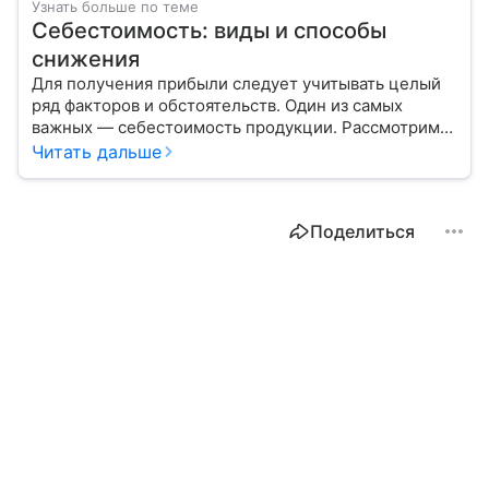
Узнать больше по теме
Себестоимость: виды и способы
снижения
Для получения прибыли следует учитывать целый
ряд факторов и обстоятельств. Один из самых
важных — себестоимость продукции. Рассмотрим
вместе с экспертом, что это такое, способы расчета
Читать дальше
и методы снижения этого показателя.
Поделиться