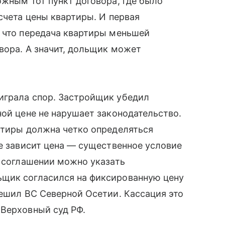
ожным тот пункт договора, где было
счета цены квартиры. И первая
у что передача квартиры меньшей
вора. А значит, дольщик может
играла спор. Застройщик убедил
ной цене не нарушает законодательство.
ртиры должна четко определяться
ее зависит цена — существенное условие
м соглашении можно указать
ьщик согласился на фиксированную цену
решил ВС Северной Осетии. Кассация это
 Верховный суд РФ.