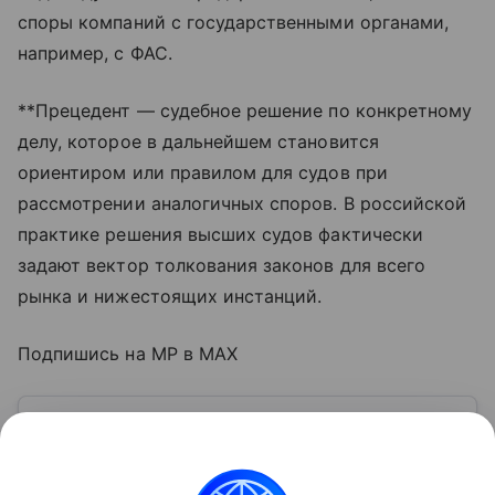
споры компаний с государственными органами,
например, с ФАС.
**Прецедент — судебное решение по конкретному
делу, которое в дальнейшем становится
ориентиром или правилом для судов при
рассмотрении аналогичных споров. В российской
практике решения высших судов фактически
задают вектор толкования законов для всего
рынка и нижестоящих инстанций.
Подпишись на MP в MAX
Узнать больше по теме
Акции: их виды и способы
инвестирования