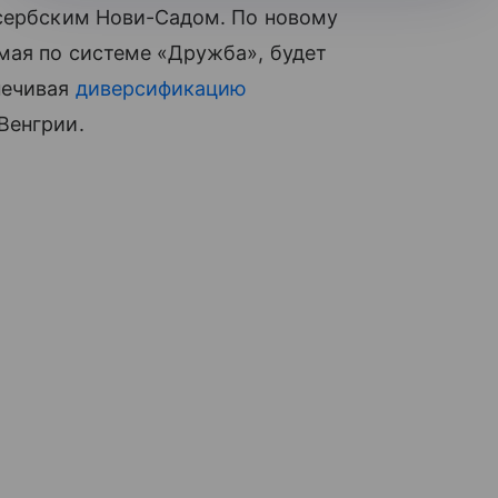
 сербским Нови-Садом. По новому
мая по системе «Дружба», будет
печивая
диверсификацию
Венгрии.