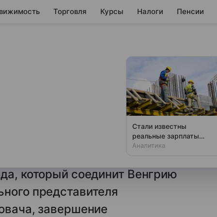
вижимость
Торговля
Курсы
Налоги
Пенсии
 совместное
епровода с
Стали известны
реальные зарплаты
и Петер Сийярто сообщил
строителей в РФ: цифры
Аналитика
ией и Сербией по проекту
шокируют
да, который соединит Венгрию
ьного представителя
овача, завершение