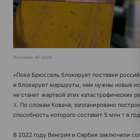
Источник:
AP 2024
«Пока Брюссель блокирует поставки россий
и блокирует маршруты, нам нужны новые ис
не станет жертвой этих катастрофических 
X
. По словам Ковача, запланировано постро
способность которого составит 5 млн т в год
В 2022 году Венгрия и Сербия заключили со