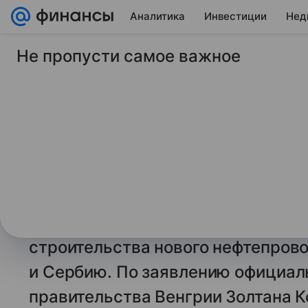
Аналитика
Инвестиции
Нед
Не пропусти самое важное
21 июля 2025
Финансы Mail
Венгрия обсуждает
строительство нефт
Россией и Сербией
Министр иностранных дел Венгри
о прогрессе в переговорах с Росс
строительства нового нефтепрово
и Сербию. По заявлению официал
правительства Венгрии Золтана К