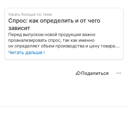
Узнать больше по теме
Спрос: как определить и от чего
зависит
Перед выпуском новой продукции важно
проанализировать спрос, так как именно
он определяет объем производства и цену товара.
С помощью эксперта расскажем, как рассчитать
Читать дальше
востребованность изделия на рынке.
Поделиться