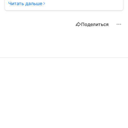
искового заявления.
Читать дальше
Поделиться