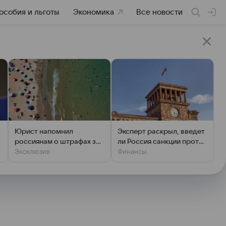
особия и льготы
Экономика
Все новости
а
Юрист напомнил
Эксперт раскрыл, введет
россиянам о штрафах за
ли Россия санкции против
Эксклюзив
Финансы
пиво на пляже
Армении