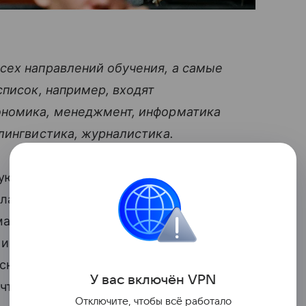
сех направлений обучения, а самые
список, например, входят
ономика, менеджмент, информатика
лингвистика, журналистика.
ующем учебном году составит около 560
кладная математика и физика» в МФТИ
рматика и вычислительная техника» —
а и технологии» — с 504 тыс. до 605 тыс.
яснил, что МФТИ повышает стоимость
У вас включ
ён
V
P
N
, чтобы уравнять коммерческую
Отключите, чтобы всё работало