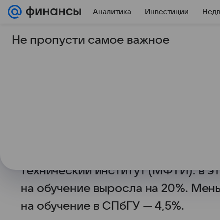
Аналитика
Инвестиции
Нед
Не пропусти самое важное
13 июня 2024
Коммерсантъ
«Ведомости»: росси
цены на обучение на
Издание «Ведомости» вместе с аг
проанализировало, как изменилась
российских вузов. Рекордсменом 
технический институт (МФТИ): в э
на обучение выросла на 20%. Мен
на обучение в СПбГУ — 4,5%.