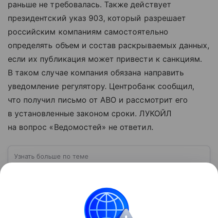
раньше не требовалась. Также действует
президентский указ 903, который разрешает
российским компаниям самостоятельно
определять объем и состав раскрываемых данных,
если их публикация может привести к санкциям.
В таком случае компания обязана направить
уведомление регулятору. Центробанк сообщил,
что получил письмо от АВО и рассмотрит его
в установленные законом сроки. ЛУКОЙЛ
на вопрос «Ведомостей» не ответил.
Узнать больше по теме
Облигации: руководство для
начинающих инвесторов
Инвестирование в облигации может стать
надежным источником пассивного дохода, если
правильно подойти к их выбору. Рассмотрим