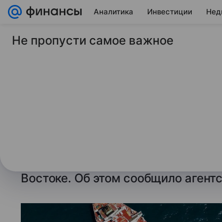
Аналитика
Инвестиции
Нед
Не пропусти самое важное
11 мая 2026
ТАСС
В Японию прибудет 
конфликта в Иране 
Азербайджана
ТОКИО, 11 мая. /ТАСС/.
Танкер с 
прибудет в Японию впервые с на
Востоке. Об этом сообщило агентс