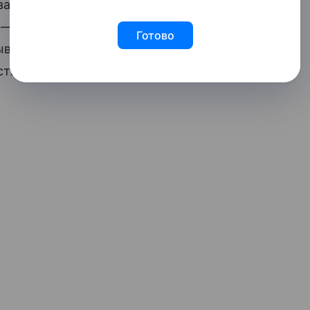
за от прошлогодних показателей
ю — преимущественно с терминалов
Готово
ываться как раз за счет стратегических
ти начали еще в середине прошлого