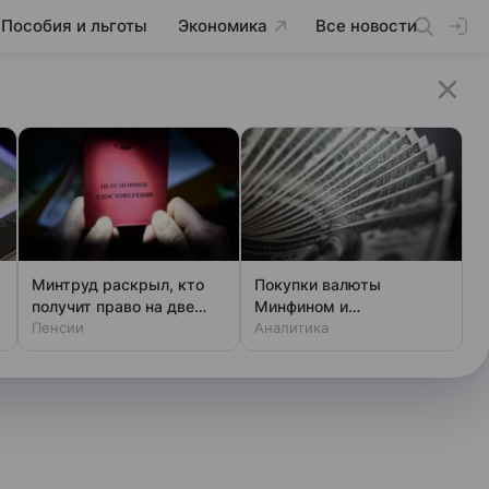
Пособия и льготы
Экономика
Все новости
Минтруд раскрыл, кто
Покупки валюты
получит право на две
Минфином и
пенсии
Пенсии
спекулянтами разогнали
Аналитика
курс до 83 руб./$