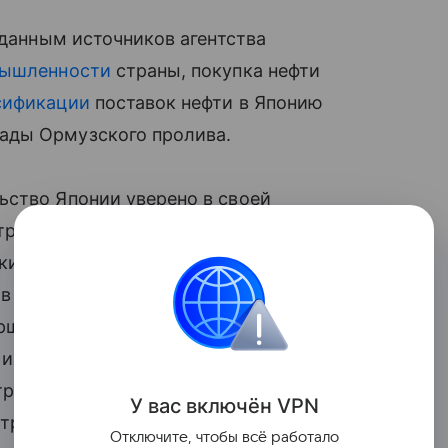
 данным источников агентства
ышленности
страны, покупка нефти
сификации
поставок нефти в Японию
ады Ормузского пролива.
ьство Японии уверено в своей
ренние потребности страны в нефти
кивалось, что сделать это удастся
в закупки нефти и высвобождения части
ршруты включают в себя, в частности,
 из Саудовской Аравии через порт Янбу-
стран может обеспечить около половины
У вас включ
ён
V
P
N
треннего потребления. Также
Отключите, чтобы всё работало