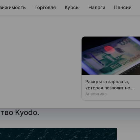
вижимость
Торговля
Курсы
Налоги
Пенсии
первый с начала
танкер с нефтью из
Раскрыта зарплата,
которая позволит не
нефтью из Азербайджана
чувствовать зависти
Аналитика
чала конфликта на Ближнем
тво Kyodo.