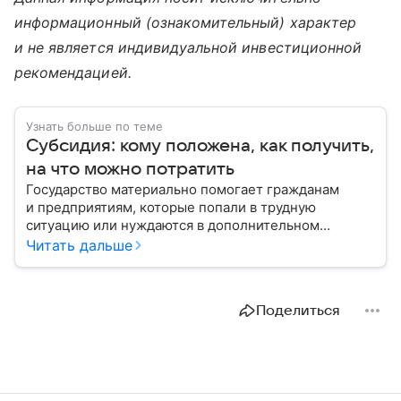
информационный (ознакомительный) характер
и не является индивидуальной инвестиционной
рекомендацией.
Узнать больше по теме
Субсидия: кому положена, как получить,
на что можно потратить
Государство материально помогает гражданам
и предприятиям, которые попали в трудную
ситуацию или нуждаются в дополнительном
стимулировании. С помощью эксперта расскажем,
Читать дальше
кому полагаются субсидии и куда обращаться
для их получения.
Поделиться