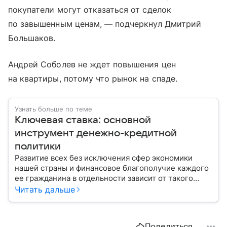
покупатели могут отказаться от сделок
по завышенным ценам, — подчеркнул Дмитрий
Большаков.
Андрей Соболев не ждет повышения цен
на квартиры, потому что рынок на спаде.
Узнать больше по теме
Ключевая ставка: основной
инструмент денежно-кредитной
политики
Развитие всех без исключения сфер экономики
нашей страны и финансовое благополучие каждого
ее гражданина в отдельности зависит от такого
показателя, как ключевая ставка. От чего зависит
Читать дальше
ее размер, расскажем в материале с помощью
эксперта.
Поделиться