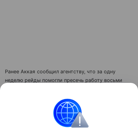
Ранее Аккая сообщил агентству, что за одну
неделю рейды помогли пресечь работу восьми
«пиратских» такси.
Данная информация носит исключительно
информационный (ознакомительный) характер
и не является индивидуальной инвестиционной
рекомендацией.