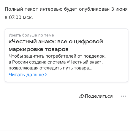
Полный текст интервью будет опубликован 3 июня
в 07:00 мск.
Узнать больше по теме
«Честный знак»: все о цифровой
маркировке товаров
Чтобы защитить потребителей от подделок,
в России создана система «Честный знак»,
позволяющая отследить путь товара
от производителя до покупателя. Расскажем, как
Читать дальше
работает эта система маркировки и для какой
продукции она обязательна.
Поделиться