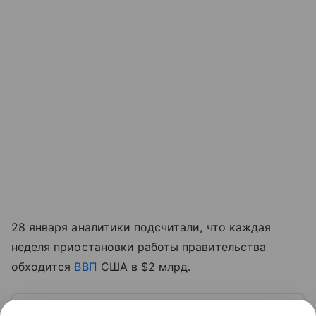
28 января аналитики подсчитали, что каждая
неделя приостановки работы правительства
обходится
ВВП
США в $2 млрд.
Узнать больше по теме